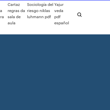
Cartaz
Sociología del
Yajur
ra
regras da
riesgo niklas
veda
ura
sala de
luhmann pdf
pdf
aula
español